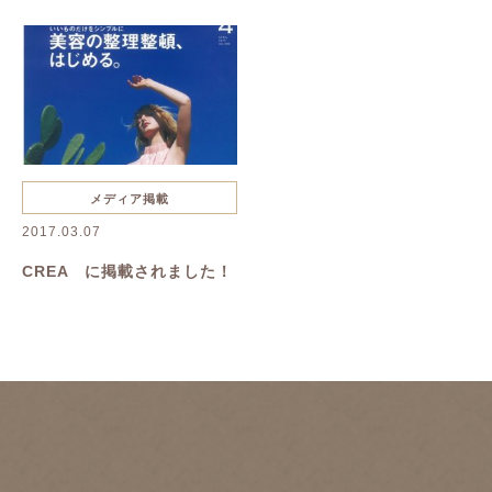
抜け毛・薄毛
慢性疲労
花粉症
夏バテ
美容鍼
ハーブピーリング
一般治療
禁煙
リンパボーラー
リフトアップ
クレンジング
寝違い
メディア掲載
2017.03.07
ヘルニア
むくみ
美容
CREA に掲載されました！
美肌
名古屋美容鍼
名古屋市美容鍼
綺麗になりたい
乾燥
たるみ
シワ
イボ
シミ