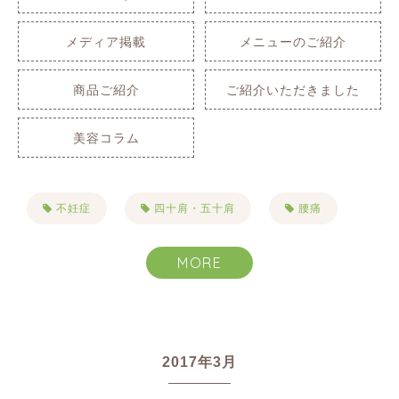
メディア掲載
メニューのご紹介
商品ご紹介
ご紹介いただきました
美容コラム
不妊症
四十肩・五十肩
腰痛
肩こり
自律神経失調症
不眠症
MORE
生理痛
PMS
便秘
首こり
目まい・耳鳴り・難聴
2017年3月