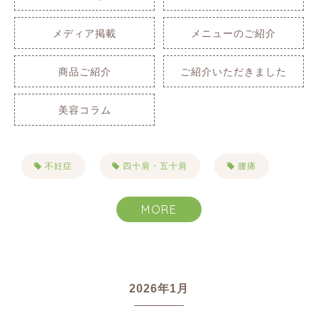
メディア掲載
メニューのご紹介
商品ご紹介
ご紹介いただきました
美容コラム
不妊症
四十肩・五十肩
腰痛
肩こり
自律神経失調症
不眠症
MORE
生理痛
PMS
便秘
首こり
目まい・耳鳴り・難聴
2026年1月