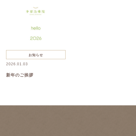
抜け毛・薄毛
慢性疲労
花粉症
夏バテ
美容鍼
ハーブピーリング
一般治療
禁煙
リンパボーラー
リフトアップ
クレンジング
寝違い
お知らせ
2026.01.03
ヘルニア
むくみ
美容
新年のご挨拶
美肌
名古屋美容鍼
名古屋市美容鍼
綺麗になりたい
乾燥
たるみ
シワ
イボ
シミ