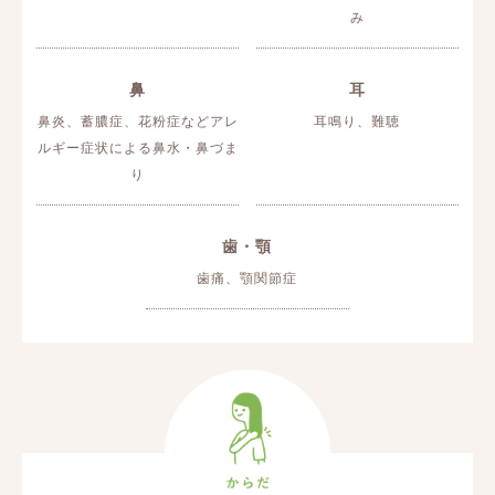
み
鼻
耳
鼻炎、蓄膿症、花粉症などアレ
耳鳴り、難聴
ルギー症状による鼻水・鼻づま
り
歯・顎
歯痛、顎関節症