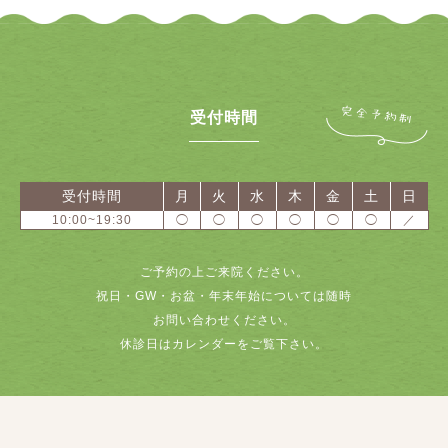
受付時間
受付時間
月
火
水
木
金
土
日
10:00~19:30
◯
◯
◯
◯
◯
◯
／
ご予約の上ご来院ください。
祝日・GW・お盆・年末年始については随時
お問い合わせください。
休診日はカレンダーをご覧下さい。