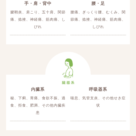
手・肩・背中
腰・足
腱鞘炎、肩こり、五十肩、関節
腰痛、ぎっくり腰、むくみ、関
痛、捻挫、神経痛、筋肉痛、し
節痛、捻挫、神経痛、筋肉痛、
びれ
しびれ
内臓系
呼吸器系
秘、下痢、胃痛、食欲不振、過
喘息、気管支炎、その他せき症
食、拒食、肥満、その他内臓疾
状
患