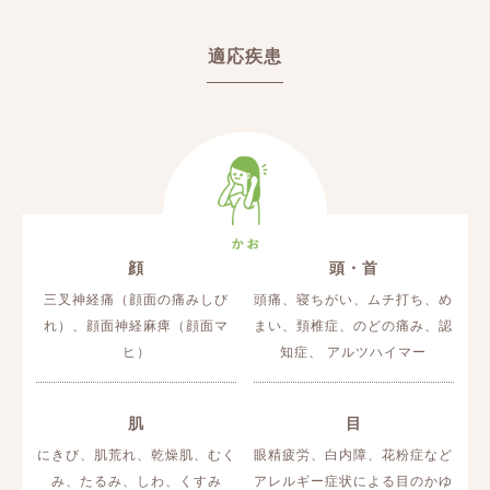
適応疾患
顔
頭・首
三叉神経痛（顔面の痛みしび
頭痛、寝ちがい、ムチ打ち、め
れ）、顔面神経麻痺（顔面マ
まい、頚椎症、のどの痛み、認
ヒ）
知症、 アルツハイマー
肌
目
にきび、肌荒れ、乾燥肌、むく
眼精疲労、白内障、花粉症など
み、たるみ、しわ、くすみ
アレルギー症状による目のかゆ