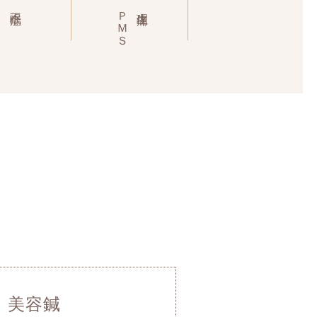
不眠症
ＰＭＳ
生理痛
美容鍼