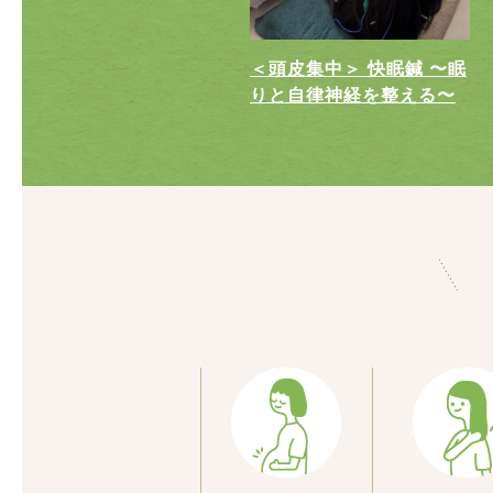
＜頭皮集中＞ 快眠鍼 〜眠
りと自律神経を整える〜