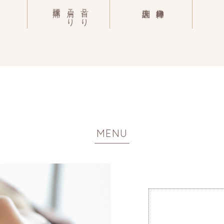
腰痛
肩こり
首こり
失調症
自律神経
MENU