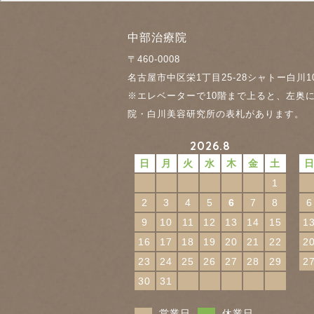
中部治療院
〒460-0008
名古屋市中区栄1丁目25-28
シャトー白川1
※エレベーターで10階まで上ると、左奥
院・白川美容研究所の表札があります。
2026.8
日
月
火
水
木
金
土
1
2
3
4
5
6
7
8
6
9
10
11
12
13
14
15
1
16
17
18
19
20
21
22
2
23
24
25
26
27
28
29
2
30
31
営業日
休業日