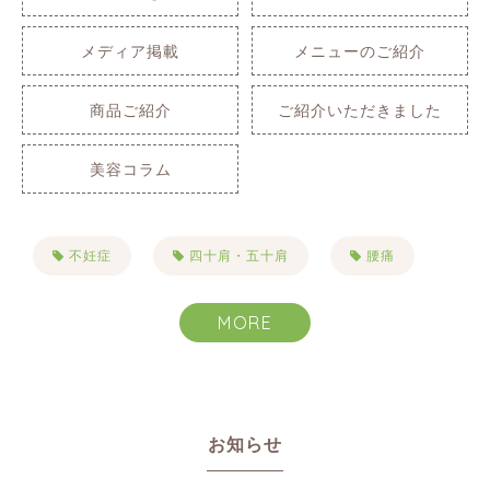
メディア掲載
メニューのご紹介
商品ご紹介
ご紹介いただきました
美容コラム
不妊症
四十肩・五十肩
腰痛
肩こり
自律神経失調症
不眠症
MORE
生理痛
PMS
便秘
首こり
目まい・耳鳴り・難聴
お知らせ