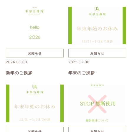
抜け毛・薄毛
慢性疲労
花粉症
夏バテ
美容鍼
ハーブピーリング
一般治療
禁煙
リンパボーラー
リフトアップ
クレンジング
寝違い
お知らせ
お知らせ
2026.01.03
2025.12.30
ヘルニア
むくみ
美容
新年のご挨拶
年末のご挨拶
美肌
名古屋美容鍼
名古屋市美容鍼
綺麗になりたい
乾燥
たるみ
シワ
イボ
シミ
お知らせ
お知らせ