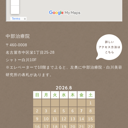
中部治療院
〒460-0008
名古屋市中区栄1丁目25-28
シャトー白川10F
※エレベーターで10階まで上ると、左奥に中部治療院・白川美容
研究所の表札があります。
2026.8
日
月
火
水
木
金
土
1
2
3
4
5
6
7
8
9
10
11
12
13
14
15
16
17
18
19
20
21
22