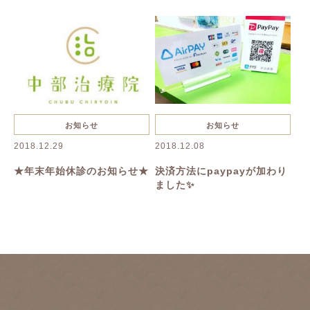
抜け毛・薄毛
慢性疲労
花粉症
夏バテ
美容鍼
ハーブピーリング
一般治療
禁煙
リンパボーラー
リフトアップ
クレンジング
寝違い
お知らせ
お知らせ
2018.12.29
2018.12.08
ヘルニア
むくみ
美容
★年末年始休診のお知らせ★
決済方法にpaypayが加わり
ました✨
美肌
名古屋美容鍼
名古屋市美容鍼
綺麗になりたい
乾燥
たるみ
シワ
イボ
シミ