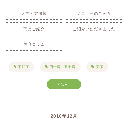
メディア掲載
メニューのご紹介
商品ご紹介
ご紹介いただきました
美容コラム
不妊症
四十肩・五十肩
腰痛
肩こり
自律神経失調症
不眠症
MORE
生理痛
PMS
便秘
首こり
目まい・耳鳴り・難聴
2018年12月