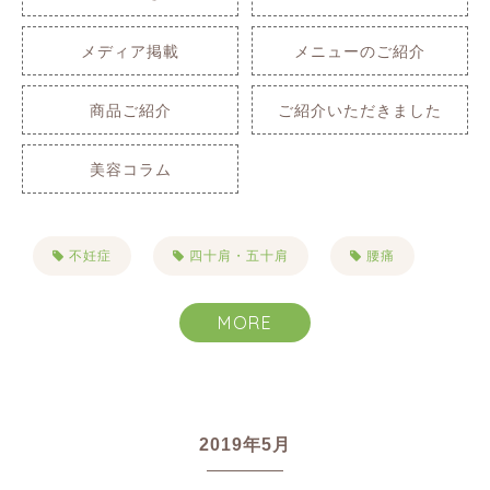
メディア掲載
メニューのご紹介
商品ご紹介
ご紹介いただきました
美容コラム
不妊症
四十肩・五十肩
腰痛
肩こり
自律神経失調症
不眠症
MORE
生理痛
PMS
便秘
首こり
目まい・耳鳴り・難聴
2019年5月