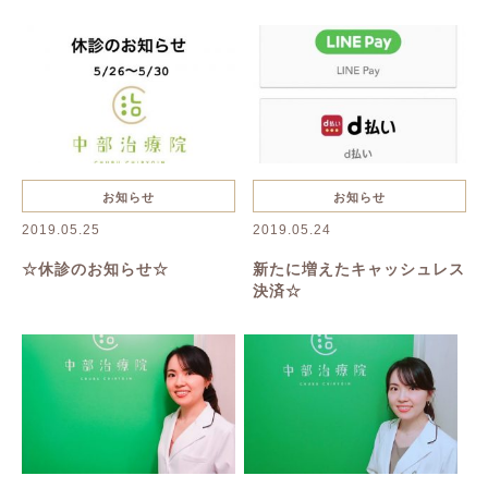
抜け毛・薄毛
慢性疲労
花粉症
夏バテ
美容鍼
ハーブピーリング
一般治療
禁煙
リンパボーラー
リフトアップ
クレンジング
寝違い
お知らせ
お知らせ
2019.05.25
2019.05.24
ヘルニア
むくみ
美容
☆休診のお知らせ☆
新たに増えたキャッシュレス
決済☆
美肌
名古屋美容鍼
名古屋市美容鍼
綺麗になりたい
乾燥
たるみ
シワ
イボ
シミ