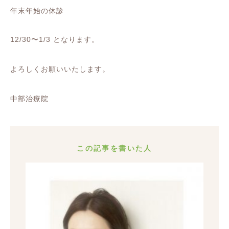
年末年始の休診
⁡
12/30〜1/3 となります。
よろしくお願いいたします。
中部治療院
この記事を書いた人