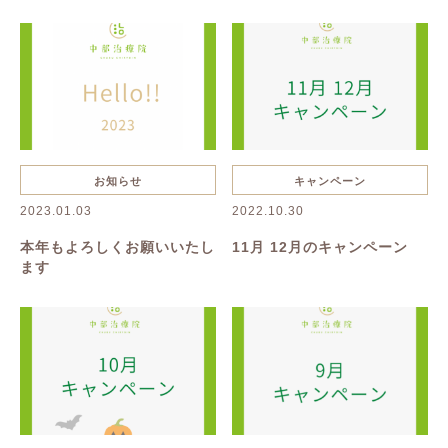
抜け毛・薄毛
慢性疲労
花粉症
夏バテ
美容鍼
ハーブピーリング
一般治療
禁煙
リンパボーラー
リフトアップ
クレンジング
寝違い
お知らせ
キャンペーン
2023.01.03
2022.10.30
ヘルニア
むくみ
美容
本年もよろしくお願いいたし
11月 12月のキャンペーン
ます
美肌
名古屋美容鍼
名古屋市美容鍼
綺麗になりたい
乾燥
たるみ
シワ
イボ
シミ