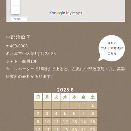
中部治療院
〒460-0008
名古屋市中区栄1丁目25-28
シャトー白川10F
※エレベーターで10階まで上ると、左奥に中部治療院・白川美容
研究所の表札があります。
2026.8
日
月
火
水
木
金
土
1
2
3
4
5
6
7
8
9
10
11
12
13
14
15
16
17
18
19
20
21
22