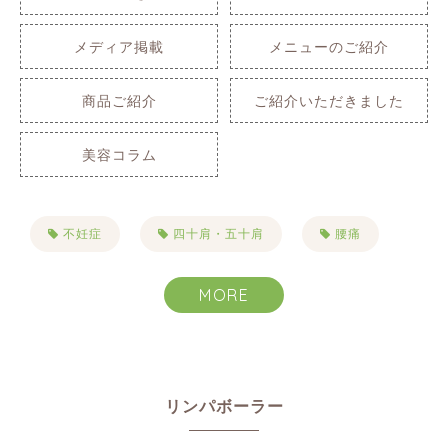
メディア掲載
メニューのご紹介
商品ご紹介
ご紹介いただきました
美容コラム
不妊症
四十肩・五十肩
腰痛
肩こり
自律神経失調症
不眠症
MORE
生理痛
PMS
便秘
首こり
目まい・耳鳴り・難聴
リンパボーラー