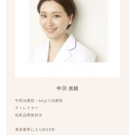
中川 光枝
中部治療院・aoはり治療院
ディレクター
化粧品開発担当
美容業界に入り約15年