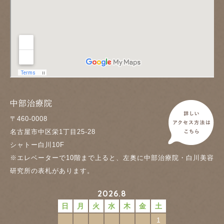
中部治療院
〒460-0008
名古屋市中区栄1丁目25-28
シャトー白川10F
※エレベーターで10階まで上ると、左奥に中部治療院・白川美容
研究所の表札があります。
2026.8
日
月
火
水
木
金
土
1