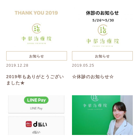
抜け毛・薄毛
慢性疲労
花粉症
夏バテ
美容鍼
ハーブピーリング
一般治療
禁煙
リンパボーラー
リフトアップ
クレンジング
寝違い
お知らせ
お知らせ
2019.12.28
2019.05.25
ヘルニア
むくみ
美容
2019年もありがとうござい
☆休診のお知らせ☆
ました★
美肌
名古屋美容鍼
名古屋市美容鍼
綺麗になりたい
乾燥
たるみ
シワ
イボ
シミ