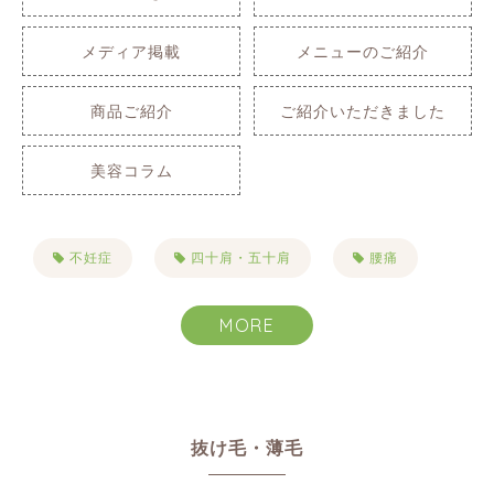
メディア掲載
メニューのご紹介
商品ご紹介
ご紹介いただきました
美容コラム
不妊症
四十肩・五十肩
腰痛
肩こり
自律神経失調症
不眠症
MORE
生理痛
PMS
便秘
首こり
目まい・耳鳴り・難聴
抜け毛・薄毛