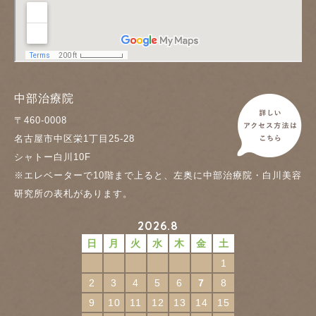
中部治療院
〒460-0008
名古屋市中区栄1丁目25-28
シャトー白川10F
※エレベーターで10階まで上ると、左奥に中部治療院・白川美容
研究所の表札があります。
2026.8
日
月
火
水
木
金
土
1
2
3
4
5
6
7
8
9
10
11
12
13
14
15