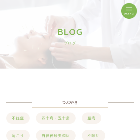
BLOG
ブログ
つぶやき
不妊症
四十肩・五十肩
腰痛
肩こり
自律神経失調症
不眠症