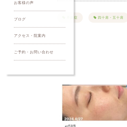
お客様の声
不妊症
四十肩・五十肩
ブログ
PMS
便秘
首
アクセス・院案内
夏バテ
美容鍼
ご予約・お問い合わせ
クレンジング
寝違い
名古屋市美容鍼
綺麗にな
キャンペーン
お知らせ