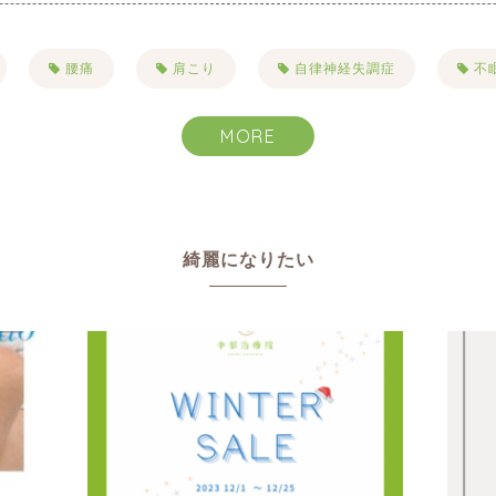
腰痛
肩こり
自律神経失調症
不
こり
目まい・耳鳴り・難聴
抜け毛・薄毛
MORE
ハーブピーリング
一般治療
禁煙
リンパ
ヘルニア
むくみ
美容
美肌
綺麗になりたい
りたい
乾燥
たるみ
シワ
イボ