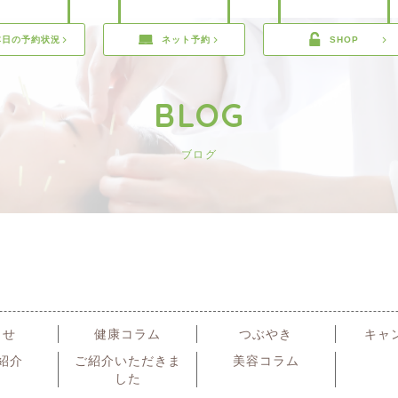
本日の予約状況
ネット予約
SHOP
BLOG
ブログ
らせ
健康コラム
つぶやき
キャ
紹介
ご紹介いただきま
美容コラム
した