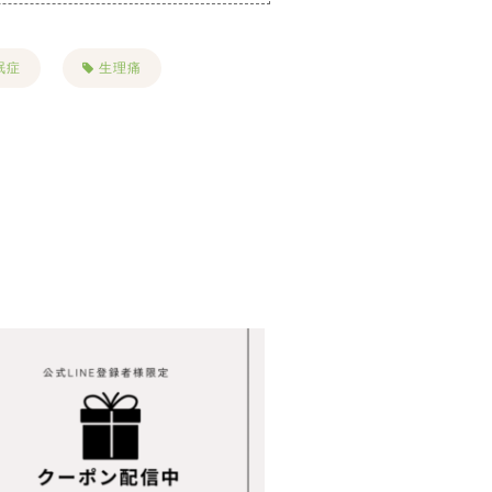
眠症
生理痛
慢性疲労
花粉症
ボーラー
リフトアップ
名古屋美容鍼
シミ