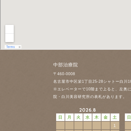
中部治療院
〒460-0008
名古屋市中区栄1丁目25-28
シャトー白川1
※エレベーターで10階まで上ると、左奥
院・白川美容研究所の表札があります。
2026.8
日
月
火
水
木
金
土
1