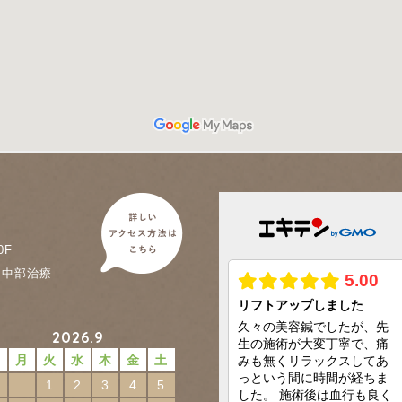
0F
に中部治療
2026.9
日
月
火
水
木
金
土
1
2
3
4
5