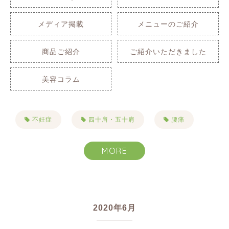
メディア掲載
メニューのご紹介
商品ご紹介
ご紹介いただきました
美容コラム
不妊症
四十肩・五十肩
腰痛
肩こり
自律神経失調症
不眠症
MORE
生理痛
PMS
便秘
首こり
目まい・耳鳴り・難聴
2020年6月