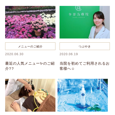
抜け毛・薄毛
慢性疲労
花粉症
夏バテ
美容鍼
ハーブピーリング
一般治療
禁煙
リンパボーラー
リフトアップ
クレンジング
寝違い
メニューのご紹介
つぶやき
2020.06.30
2020.06.19
ヘルニア
むくみ
美容
最近の人気メニュー✨のご紹
当院を初めてご利用されるお
介??
客様へ☺️
美肌
名古屋美容鍼
名古屋市美容鍼
綺麗になりたい
乾燥
たるみ
シワ
イボ
シミ