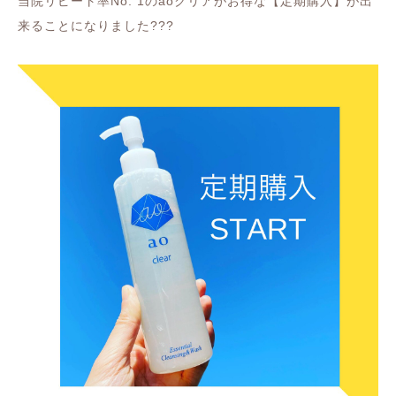
当院リピート率
No. 1
の
ao
クリアがお得な【定期購入】が出
来ることになりました
???