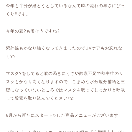
今年も半分が経とうとしているなんて時の流れの早さにびっ
くり
‼️
です。
今年の夏
?
も暑そうですね
?
紫外線もかなり強くなってきましたので
UV
ケアもお忘れな
く
??
マスク
?
をしてると喉の渇きにくさや酸素不足で熱中症のリ
スクもかなり高くなりますので、こまめな水分塩分補給と三
密になっていないところではマスクを取ってしっかりと呼吸
して酸素を取り込んでくださいね
❗️
6
月から新たにスタート
✨
した商品メニューがございます
‼️