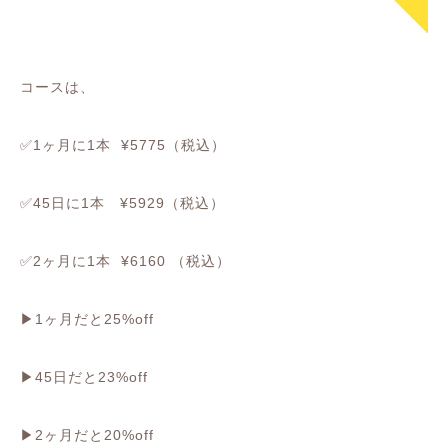
コースは、
✅
1
ヶ月に
1
本
¥5775
（税込）
✅
45
日に
1
本
¥5929
（税込）
✅
2
ヶ月に
1
本
¥6160
（税込）
▶︎1
ヶ月だと
25%off
▶︎45
日だと
23%off
▶︎2
ヶ月だと
20%off