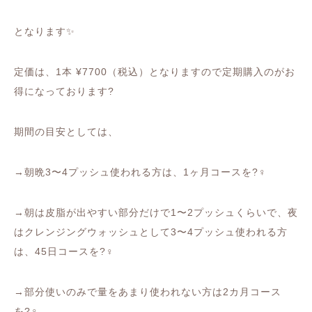
となります
✨
定価は、
1
本
¥7700
（税込）となりますので定期購入のがお
得になっております
?
期間の目安としては、
→
朝晩
3
〜
4
プッシュ使われる方は、
1
ヶ月コースを
?‍♀️
→
朝は皮脂が出やすい部分だけで
1
〜
2
プッシュくらいで、夜
はクレンジングウォッシュとして
3
〜
4
プッシュ使われる方
は、
45
日コースを
?‍♀️
→
部分使いのみで量をあまり使われない方は
2
カ月コース
を
?‍♀️