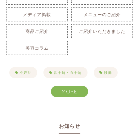
メディア掲載
メニューのご紹介
商品ご紹介
ご紹介いただきました
美容コラム
不妊症
四十肩・五十肩
腰痛
肩こり
自律神経失調症
不眠症
MORE
生理痛
PMS
便秘
首こり
目まい・耳鳴り・難聴
お知らせ