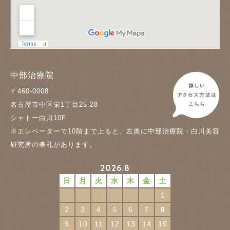
中部治療院
〒460-0008
名古屋市中区栄1丁目25-28
シャトー白川10F
※エレベーターで10階まで上ると、左奥に中部治療院・白川美容
研究所の表札があります。
2026.8
日
月
火
水
木
金
土
1
2
3
4
5
6
7
8
9
10
11
12
13
14
15