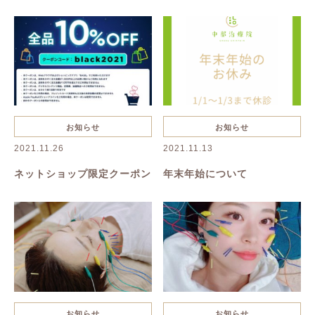
抜け毛・薄毛
慢性疲労
花粉症
夏バテ
美容鍼
ハーブピーリング
一般治療
禁煙
リンパボーラー
リフトアップ
クレンジング
寝違い
お知らせ
お知らせ
2021.11.26
2021.11.13
ヘルニア
むくみ
美容
ネットショップ限定クーポン
年末年始について
美肌
名古屋美容鍼
名古屋市美容鍼
綺麗になりたい
乾燥
たるみ
シワ
イボ
シミ
お知らせ
お知らせ