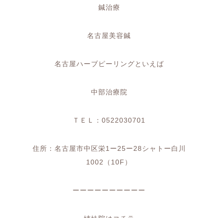
鍼治療
名古屋美容鍼
名古屋ハーブピーリングといえば
中部治療院
ＴＥＬ：
0522030701
住所：名古屋市中区栄
1
ー
25
ー
28
シャトー白川
1002
（
10F
）
ーーーーーーーーーー