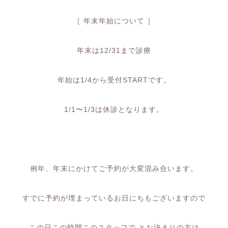
［
年末年始について
］
年末は
12/31
まで診療
年始は
1/4
から受付
START
です。
1/1
〜
1/3
は休診となります。
例年、年末にかけてご予約が大変混み合います。
すでに予約が埋まっているお日にちもございますので
この日この時間このスタッフで
とお決まりの方は