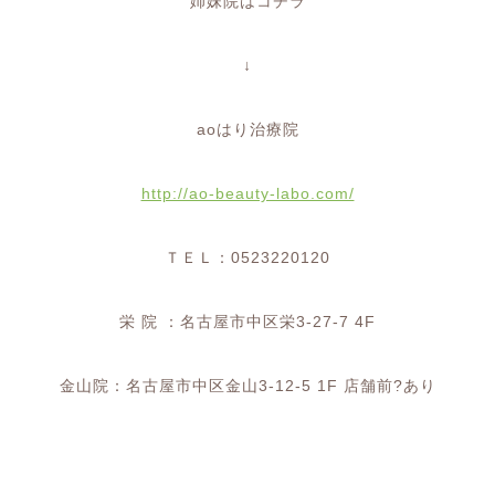
姉妹院はコチラ
↓
ao
はり治療院
http://ao-beauty-labo.com/
ＴＥＬ：
0523220120
栄
院
：名古屋市中区栄
3-27-7 4F
金山院：名古屋市中区金山
3-12-5 1F
店舗前
?︎
あり