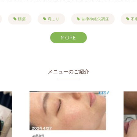
腰痛
肩こり
自律神経失調症
不
こり
目まい・耳鳴り・難聴
抜け毛・薄毛
MORE
ハーブピーリング
一般治療
禁煙
リンパ
ヘルニア
むくみ
美容
美肌
メニューのご紹介
りたい
乾燥
たるみ
シワ
イボ