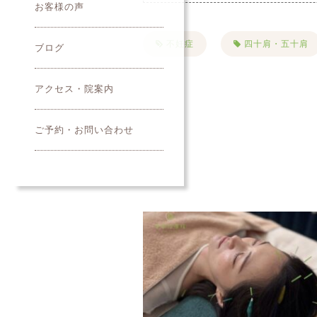
お客様の声
不妊症
四十肩・五十肩
ブログ
PMS
便秘
首
アクセス・院案内
夏バテ
美容鍼
ご予約・お問い合わせ
クレンジング
寝違い
名古屋市美容鍼
綺麗にな
キャンペーン
お知らせ