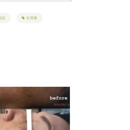
眠症
生理痛
慢性疲労
花粉症
ボーラー
リフトアップ
名古屋美容鍼
シミ