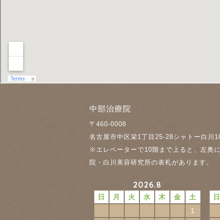
中部治療院
〒460-0008
名古屋市中区栄1丁目25-28
シャトー白川1
※エレベーターで10階まで上ると、左奥
院・白川美容研究所の表札があります。
2026.8
日
月
火
水
木
金
土
1