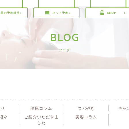
本日の予約状況
ネット予約
SHOP
BLOG
ブログ
らせ
健康コラム
つぶやき
キャ
紹介
ご紹介いただきま
美容コラム
した