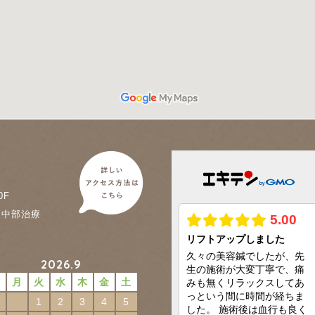
0F
に中部治療
2026.9
日
月
火
水
木
金
土
1
2
3
4
5