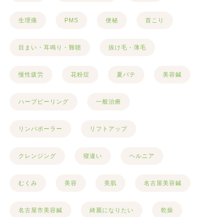
生理痛
PMS
便秘
首こり
目まい・耳鳴り・難聴
抜け毛・薄毛
慢性疲労
花粉症
夏バテ
美容鍼
ハーブピーリング
一般治療
リンパボーラー
リフトアップ
クレンジング
寝違い
ヘルニア
むくみ
美容
美肌
名古屋美容鍼
名古屋市美容鍼
綺麗になりたい
乾燥