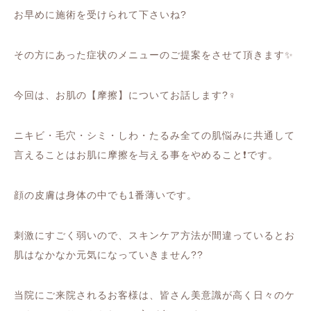
お早めに施術を受けられて下さいね
?
その方にあった症状のメニューのご提案をさせて頂きます
✨
今回は、お肌の【摩擦】についてお話します
?‍♀️
ニキビ・毛穴・シミ・しわ・たるみ全ての肌悩みに共通して
言えることはお肌に摩擦を与える事をやめること
❗️
です。
顔の皮膚は身体の中でも
1
番薄いです。
刺激にすごく弱いので、スキンケア方法が間違っているとお
肌はなかなか元気になっていきません
??
当院にご来院されるお客様は、皆さん美意識が高く日々のケ