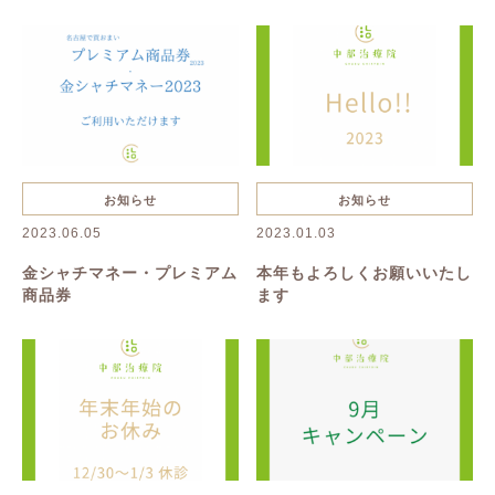
抜け毛・薄毛
慢性疲労
花粉症
夏バテ
美容鍼
ハーブピーリング
一般治療
禁煙
リンパボーラー
リフトアップ
クレンジング
寝違い
お知らせ
お知らせ
2023.06.05
2023.01.03
ヘルニア
むくみ
美容
金シャチマネー・プレミアム
本年もよろしくお願いいたし
商品券
ます
美肌
名古屋美容鍼
名古屋市美容鍼
綺麗になりたい
乾燥
たるみ
シワ
イボ
シミ