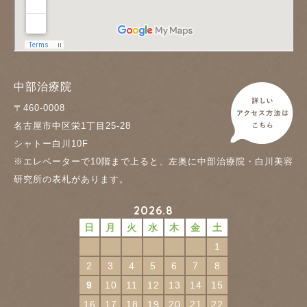
中部治療院
〒460-0008
名古屋市中区栄1丁目25-28
シャトー白川10F
※エレベーターで10階まで上ると、左奥に中部治療院・白川美容
研究所の表札があります。
2026.8
日
月
火
水
木
金
土
1
2
3
4
5
6
7
8
9
10
11
12
13
14
15
16
17
18
19
20
21
22