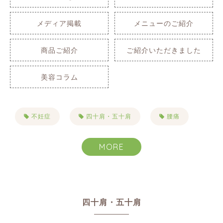
メディア掲載
メニューのご紹介
商品ご紹介
ご紹介いただきました
美容コラム
不妊症
四十肩・五十肩
腰痛
肩こり
自律神経失調症
不眠症
MORE
生理痛
PMS
便秘
首こり
目まい・耳鳴り・難聴
四十肩・五十肩