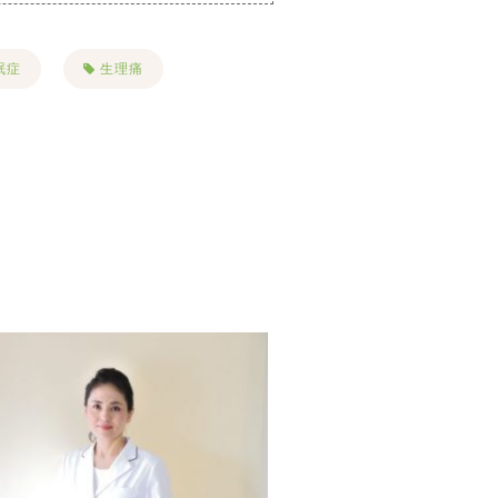
眠症
生理痛
慢性疲労
花粉症
ボーラー
リフトアップ
名古屋美容鍼
シミ