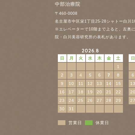
中部治療院
〒460-0008
名古屋市中区栄1丁目25-28
シャトー白川1
※エレベーターで10階まで上ると、左奥
院・白川美容研究所の表札があります。
2026.8
日
月
火
水
木
金
土
1
2
3
4
5
6
7
8
6
9
10
11
12
13
14
15
1
16
17
18
19
20
21
22
2
23
24
25
26
27
28
29
2
30
31
営業日
休業日