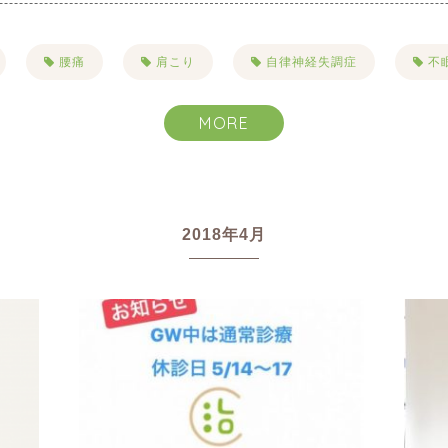
腰痛
肩こり
自律神経失調症
不
こり
目まい・耳鳴り・難聴
抜け毛・薄毛
MORE
ハーブピーリング
一般治療
禁煙
リンパ
ヘルニア
むくみ
美容
美肌
2018年4月
りたい
乾燥
たるみ
シワ
イボ