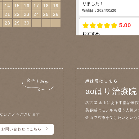
3
14
15
16
17
18
19
0
21
22
23
24
25
26
7
28
29
30
姉妹院はこちら
aoはり治療院
名古屋 金山にある中部治療
美容鍼はモデルも通う人気メ
ないこともございます
金山で治療を受けたいという
お問い合わせはこちら