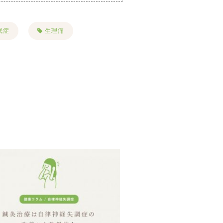
眠症
生理痛
慢性疲労
花粉症
ボーラー
リフトアップ
名古屋美容鍼
シミ