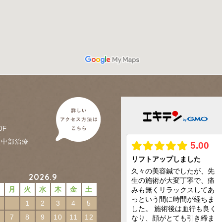
0F
に中部治療
2026.9
日
月
火
水
木
金
土
1
2
3
4
5
7
8
9
10
11
12