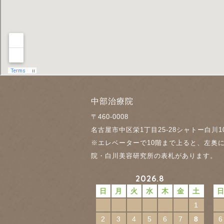
中部治療院
〒460-0008
名古屋市中区栄1丁目25-28
シャトー白川1
※エレベーターで10階まで上ると、左奥
院・白川美容研究所の表札があります。
2026.8
日
月
火
水
木
金
土
1
2
3
4
5
6
7
8
6