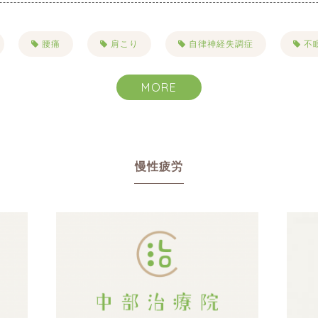
腰痛
肩こり
自律神経失調症
不
こり
目まい・耳鳴り・難聴
抜け毛・薄毛
MORE
ハーブピーリング
一般治療
禁煙
リンパ
ヘルニア
むくみ
美容
美肌
慢性疲労
りたい
乾燥
たるみ
シワ
イボ