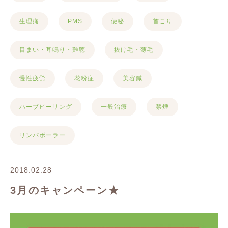
生理痛
PMS
便秘
首こり
目まい・耳鳴り・難聴
抜け毛・薄毛
慢性疲労
花粉症
美容鍼
ハーブピーリング
一般治療
禁煙
リンパボーラー
2018.02.28
3月のキャンペーン★