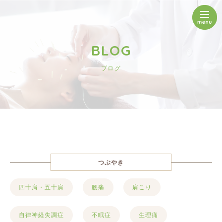
BLOG
ブログ
つぶやき
四十肩・五十肩
腰痛
肩こり
自律神経失調症
不眠症
生理痛