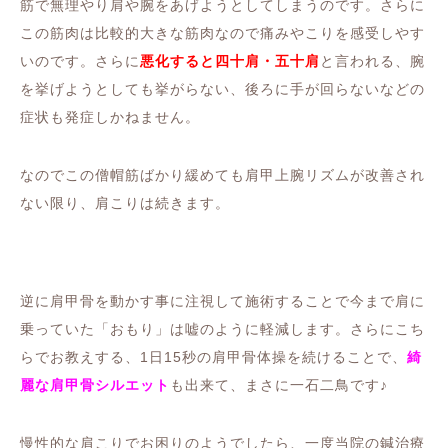
筋で無理やり肩や腕をあげようとしてしまうのです。さらに
この筋肉は比較的大きな筋肉なので痛みやこりを感受しやす
いのです。さらに
悪化すると
四十肩・五十肩
と言われる、腕
を挙げようとしても挙がらない、後ろに手が回らないなどの
症状も発症しかねません。
なのでこの僧帽筋ばかり緩めても肩甲上腕リズムが改善され
ない限り、肩こりは続きます。
逆に肩甲骨を動かす事に注視して施術することで今まで肩に
乗っていた「おもり」は嘘のように軽減します。さらにこち
らでお教えする、1日15秒の肩甲骨体操を続けることで、
綺
麗な肩甲骨シルエット
も出来て、まさに一石二鳥です♪
慢性的な肩こりでお困りのようでしたら、一度当院の鍼治療