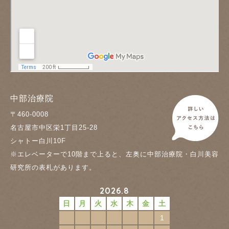
中部治療院
〒460-0008
名古屋市中区栄1丁目25-28
シャトー白川10F
※エレベーターで10階まで上ると、左奥に中部治療院・白川美容
研究所の表札があります。
2026.8
日
月
火
水
木
金
土
1