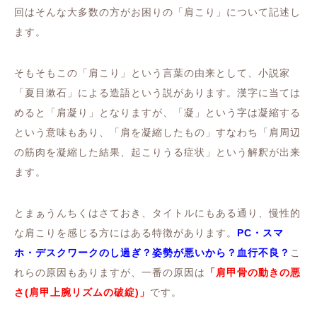
回はそんな大多数の方がお困りの「肩こり」について記述し
ます。
そもそもこの「肩こり」という言葉の由来として、小説家
「夏目漱石」による造語という説があります。漢字に当ては
めると「肩凝り」となりますが、「凝」という字は凝縮する
という意味もあり、「肩を凝縮したもの」すなわち「肩周辺
の筋肉を凝縮した結果、起こりうる症状」という解釈が出来
ます。
とまぁうんちくはさておき、タイトルにもある通り、慢性的
な肩こりを感じる方にはある特徴があります。
PC・スマ
ホ・デスクワークのし過ぎ？姿勢が悪いから？血行不良？
こ
れらの原因もありますが、一番の原因は
「肩甲骨の動きの悪
さ(肩甲上腕リズムの破綻)」
です。