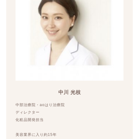
中川 光枝
中部治療院・aoはり治療院
ディレクター
化粧品開発担当
美容業界に入り約15年