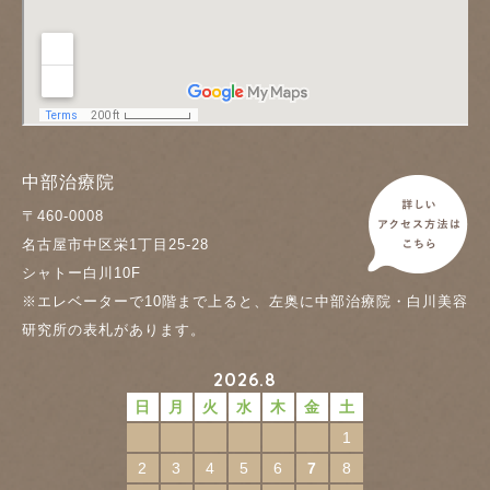
中部治療院
〒460-0008
名古屋市中区栄1丁目25-28
シャトー白川10F
※エレベーターで10階まで上ると、左奥に中部治療院・白川美容
研究所の表札があります。
2026.8
日
月
火
水
木
金
土
1
2
3
4
5
6
7
8