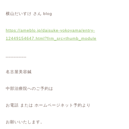
横山だいすけ さん blog
https://ameblo.jp/daisuke-yokoyama/entry-
12449154647.html?frm_src=thumb_module
________
名古屋美容鍼
中部治療院へのご予約は
お電話 または ホームページネット予約より
お願いいたします。