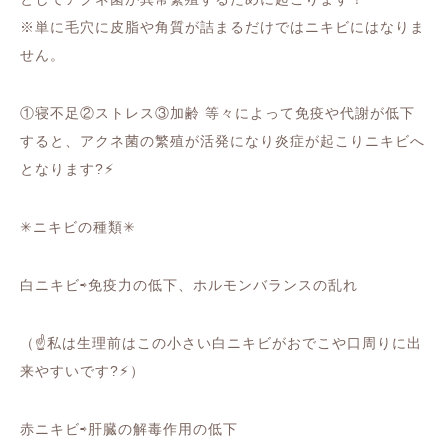
※単に毛穴に皮脂や角質が詰まるだけではニキビにはなりま
せん。
①寝不足②ストレス③加齢 等々によって免疫や代謝が低下
すると、アクネ菌の繁殖が活発になり炎症が起こりニキビへ
となります?⚡︎
✳︎ニキビの種類✳︎
白ニキビ⇨免疫力の低下、ホルモンバランスの乱れ
（☝️私は生理前はこの小さい白ニキビがおでこや口周りに出
来やすいです?⚡︎）
赤ニキビ⇨肝臓の解毒作用の低下