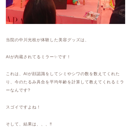
当院の中川光枝が体験した美容グッズは、
AI
が内蔵されてるミラー
✨
です！
これは、
AI
が顔認識をしてシミやシワの数を数えてくれた
り、今のたるみ具合を平均年齢を計算して教えてくれるミラ
ーなんです
?
スゴイですよね！
そして、結果は、、、
‼️