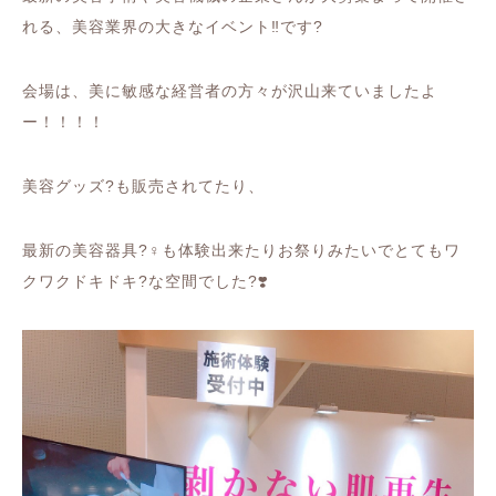
れる、美容業界の大きなイベント
‼️
です
?
会場は、美に敏感な経営者の方々が沢山来ていましたよ
ー！！！！
美容グッズ
?
も販売されてたり、
最新の美容器具
?‍♀️
も体験出来たりお祭りみたいでとてもワ
クワクドキドキ
?
な空間でした
?❣️