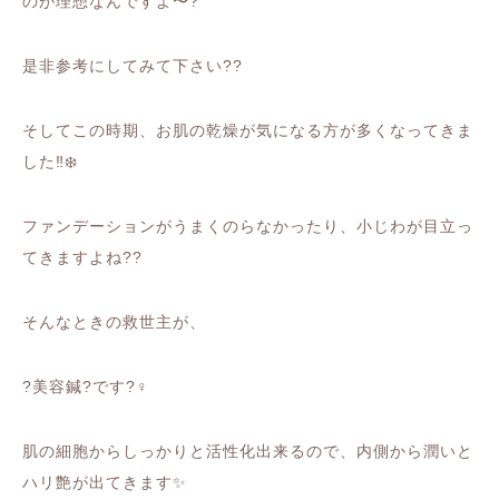
のが理想なんですよ〜
?
是非参考にしてみて下さい
??
そしてこの時期、お肌の乾燥が気になる方が多くなってきま
した
‼️❄️
ファンデーションがうまくのらなかったり、小じわが目立っ
てきますよね
??
そんなときの救世主が、
?
美容鍼
?
です
?‍♀️
肌の細胞からしっかりと活性化出来るので、内側から潤いと
ハリ艶が出てきます
✨