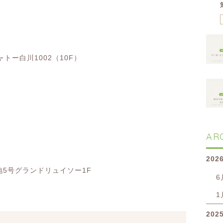
トー白川1002（10F）
AR
202
地5号グランドリュイソー1F
6
1
202