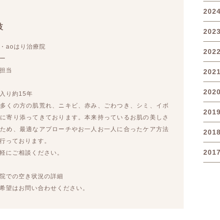
202
枝
202
・aoはり治療院
202
ー
担当
202
202
入り約15年
に多くの方の肌荒れ、ニキビ、赤み、ごわつき、シミ、イボ
201
みに寄り添ってきております。本来持っているお肌の美しさ
すため、最適なアプローチやお一人お一人に合ったケア方法
201
行っております。
201
気軽にご相談ください。
院での空き状況の詳細
希望はお問い合わせください。