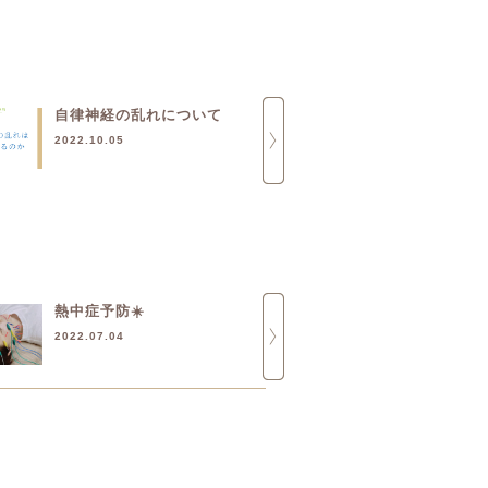
自律神経の乱れについて
鍼治療で梅雨
切りましょう❣
2022.10.05
2020.06.16
熱中症予防☀️
マスク荒れ
2022.07.04
2022.06.24