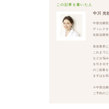
この記事を書いた人
中川 光
中部治療院
ディレクタ
化粧品開発
美容業界に
これまで
などお悩
を引き出
のご提案を
まずはお
※中部治療
ご予約のご