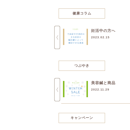
健康コラム
ジメジメの夏を乗り切るには
妊活中の方へ
これ！
2023.02.15
2017.08.01
つぶやき
年末のご挨拶
美容鍼と商品
2017.12.30
2022.11.29
キャンペーン