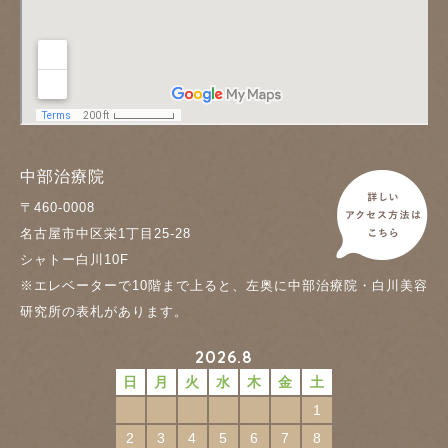
中部治療院
〒460-0008
名古屋市中区栄1丁目25-28
シャトー白川10F
※エレベーターで10階まで上ると、左奥に中部治療院・白川美容
研究所の表札があります。
2026.8
日
月
火
水
木
金
土
1
2
3
4
5
6
7
8