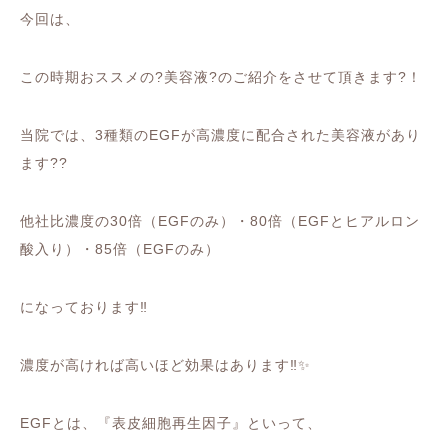
今回は、
この時期おススメの
?
美容液
?
のご紹介をさせて頂きます
?
！
当院では、
3
種類の
EGF
が高濃度に配合された美容液があり
ます
??
他社比濃度の
30
倍（
EGF
のみ）・
80
倍（
EGF
とヒアルロン
酸入り）・
85
倍（
EGF
のみ）
になっております
‼️
濃度が高ければ高いほど効果はあります
‼️✨
EGF
とは、『表皮細胞再生因子』といって、