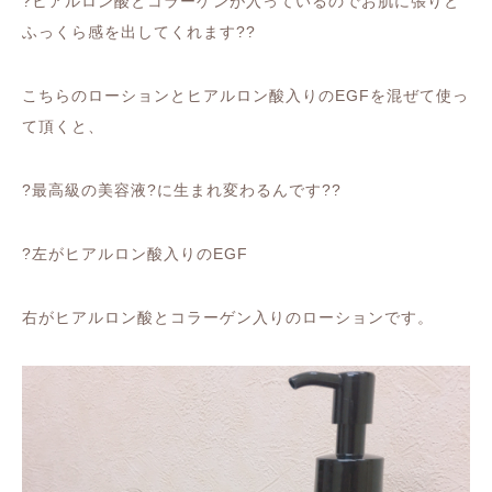
?
ヒアルロン酸とコラーゲンが入っているのでお肌に張りと
ふっくら感を出してくれます
??
こちらのローションとヒアルロン酸入りの
EGF
を混ぜて使っ
て頂くと、
?
最高級の美容液
?
に生まれ変わるんです
??
?
左がヒアルロン酸入りの
EGF
右がヒアルロン酸とコラーゲン入りのローションです。