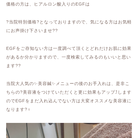
価格の方は、ヒアルロン酸入りの
EGF
は
?
当院特別価格
?
となっておりますので、気になる方はお気軽
にお声掛け下さいませ
??
EGF
をご存知ない方は一度調べて頂くとどれだけお肌に効果
があるか分かりますので、一度検索してみるのもいいと思い
ます
??
当院大人気の
✨
美容鍼
✨
メニューの後のお手入れは、是非こ
ちらの
?
美容液をつけていただくと更に効果もアップ
⤴️
します
ので
EGF
をまだ入れ込んでない方は大変オススメな美容液に
なります
?‍♀️