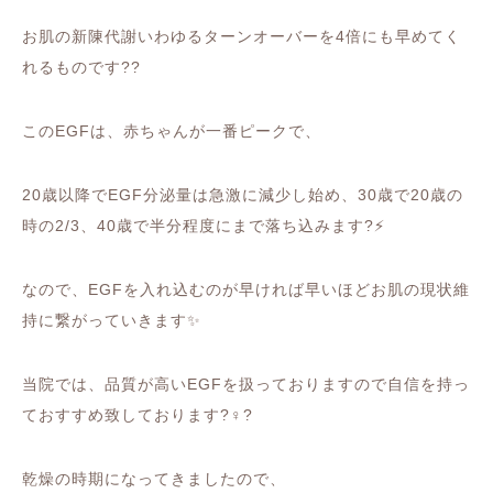
お肌の新陳代謝いわゆるターンオーバーを
4
倍にも早めてく
れるものです
??
この
EGF
は、赤ちゃんが一番ピークで、
20
歳以降で
EGF
分泌量は急激に減少し始め、
30
歳で
20
歳の
時の
2/3
、
40
歳で半分程度にまで落ち込みます
?⚡️
なので、
EGF
を入れ込むのが早ければ早いほどお肌の現状維
持に繋がっていきます
✨
当院では、品質が高い
EGF
を扱っておりますので自信を持っ
ておすすめ致しております
?‍♀️?
乾燥の時期になってきましたので、