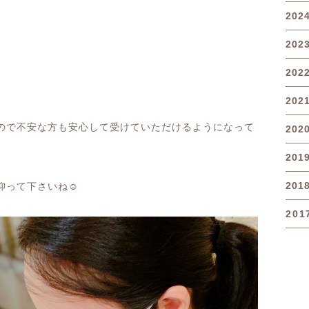
202
202
?
202
202
ので不安な方も安心して受けていただけるようになって
202
201
201
仰って下さいね
☺️
201