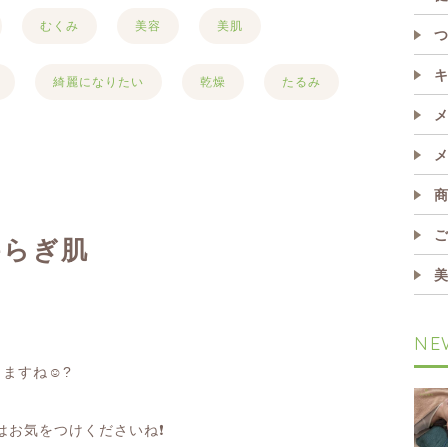
むくみ
美容
美肌
綺麗になりたい
乾燥
たるみ
揺らぎ肌
NE
じますね
☺️?
はお気をつけくださいね
❗️