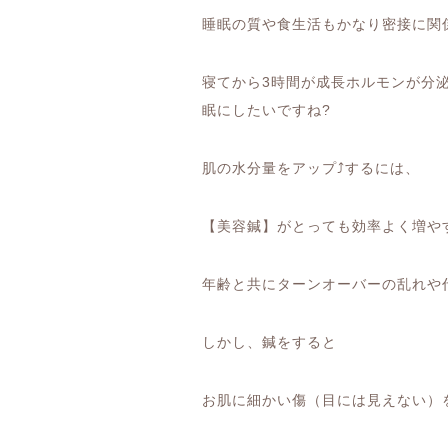
睡眠の質や食生活もかなり密接に関
寝てから
3
時間が成長ホルモンが分
眠にしたいですね
?
肌の水分量をアップ
⤴️
するには、
【美容鍼】がとっても効率よく増や
年齢と共にターンオーバーの乱れや
しかし、鍼をすると
お肌に細かい傷（目には見えない）