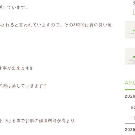
係しています。
泌されると言われていますので、その
3
時間は質の良い睡
す事が出来ます
‼️
AR
代謝は落ちていきます
?
202
6
1
をつける事でお肌の修復機能が高まり、
202