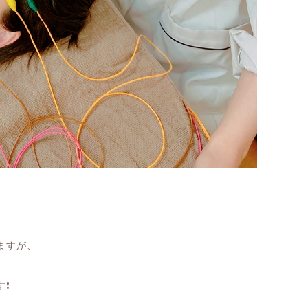
ますが、
す
❗️