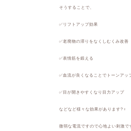
そうすることで、
✅
リフトアップ効果
✅
老廃物の滞りをなくしむくみ改善
✅
表情筋を鍛える
✅
血流が良くなることでトーンアッ
✅
目が開きやすくなり目力アップ
などなど様々な効果があります
?‍♀️
微弱な電流ですので心地よい刺激で