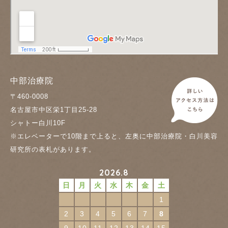
中部治療院
〒460-0008
名古屋市中区栄1丁目25-28
シャトー白川10F
※エレベーターで10階まで上ると、左奥に中部治療院・白川美容
研究所の表札があります。
2026.8
日
月
火
水
木
金
土
1
2
3
4
5
6
7
8
9
10
11
12
13
14
15