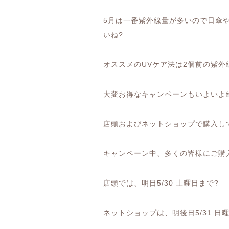
5
月は一番紫外線量が多いので日傘
いね
?
オススメの
UV
ケア法は
2
個前の紫外
大変お得なキャンペーンもいよいよ
店頭およびネットショップで購入し
キャンペーン中、多くの皆様にご購
店頭では、明日
5/30
土曜日まで
?
ネットショップは、明後日
5/31
日