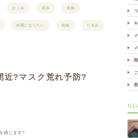
むくみ
美容
美肌
綺麗になりたい
乾燥
たるみ
間近?マスク荒れ予防?
NE
を感じます
?