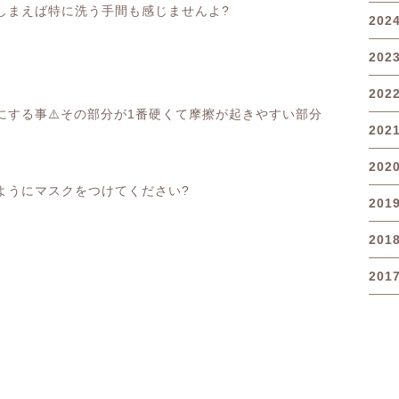
しまえば特に洗う手間も感じませんよ
?
202
202
202
にする事
⚠️
その部分が
1
番硬くて摩擦が起きやすい部分
202
202
ようにマスクをつけてください
?
201
201
201
、