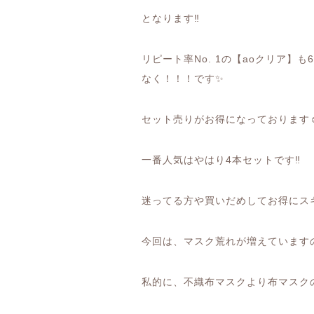
となります
‼️
リピート率
No. 1
の【
ao
クリア】も
6
なく！！！です
✨
セット売りがお得になっております
一番人気はやはり
4
本セットです
‼️
迷ってる方や買いだめしてお得にス
今回は、マスク荒れが増えています
私的に、不織布マスクより布マスク