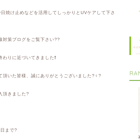
や日焼け止めなどを活用してしっかりと
UV
ケアして下さ
線対策ブログをご覧下さい
??
終わりに近づいてきました
❗️
RA
て頂いた皆様、誠にありがとうございました
?‍♀️?
入頂きました
?
曜日まで
?