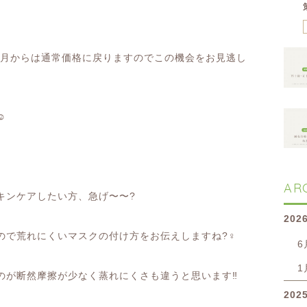
月からは通常価格に戻りますのでこの機会をお見逃し
☺️
AR
キンケアしたい方、急げ〜〜
?
202
ので荒れにくいマスクの付け方をお伝えしますね
?‍♀️
6
1
のが断然摩擦が少なく蒸れにくさも違うと思います
‼️
202