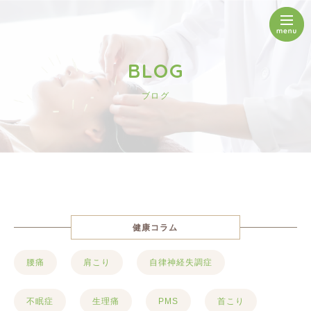
BLOG
ブログ
健康コラム
腰痛
肩こり
自律神経失調症
不眠症
生理痛
PMS
首こり