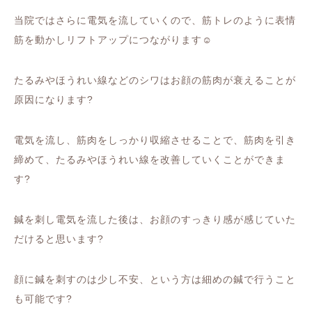
当院ではさらに
電気を流していくので、
筋トレのように表情
筋を動かし
リフトアップにつながります
☺️
たるみやほうれい線などのシワは
お顔の筋肉が衰えることが
原因になります
?
電気を流し、筋肉をしっかり収縮させることで、筋肉を引き
締めて、たるみやほうれい線を改善していくことができま
す
?
鍼を刺し電気を流した後は、
お顔のすっきり感が感じていた
だけると思います
?
顔に鍼を刺すのは少し不安、という方は
細めの鍼で行うこと
も可能です
?