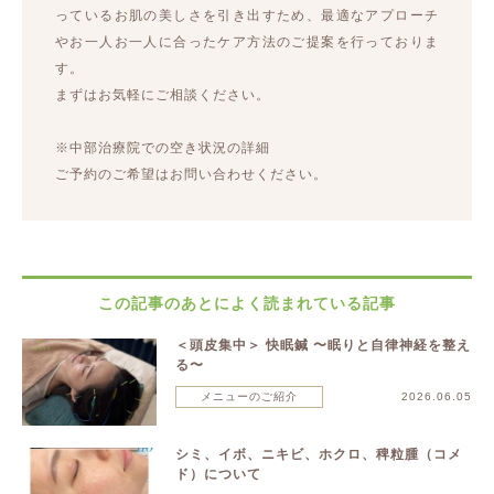
っているお肌の美しさを引き出すため、最適なアプローチ
やお一人お一人に合ったケア方法のご提案を行っておりま
す。
まずはお気軽にご相談ください。
※中部治療院での空き状況の詳細
ご予約のご希望はお問い合わせください。
この記事のあとによく読まれている記事
＜頭皮集中＞ 快眠鍼 〜眠りと自律神経を整え
る〜
メニューのご紹介
2026.06.05
シミ、イボ、ニキビ、ホクロ、稗粒腫（コメ
ド）について