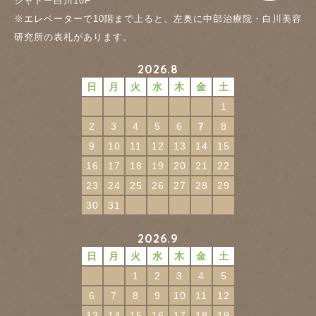
シャトー白川10F
※エレベーターで10階まで上ると、左奥に中部治療院・白川美容
研究所の表札があります。
2026.8
日
月
火
水
木
金
土
1
2
3
4
5
6
7
8
9
10
11
12
13
14
15
16
17
18
19
20
21
22
23
24
25
26
27
28
29
30
31
2026.9
日
月
火
水
木
金
土
1
2
3
4
5
6
7
8
9
10
11
12
13
14
15
16
17
18
19