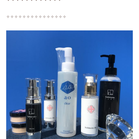
✧✧✧✧✧✧✧✧✧✧✧✧✧✧✧