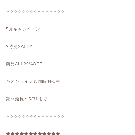
✧✧✧✧✧✧✧✧✧✧✧✧✧✧✧
5
月キャンペーン
?
特別
SALE
?
商品
ALL20%OFF
‼️
※
オンラインも同時開催中
期間延長〜
5/31
まで
✧✧✧✧✧✧✧✧✧✧✧✧✧✧✧
◆◆
◆◆
◆◆
◆◆
◆◆
◆◆